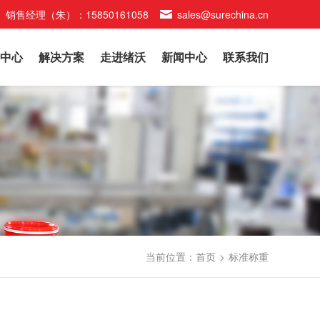
销售经理（朱）：15850161058
sales@surechina.cn
中心
解决方案
走进绪沃
新闻中心
联系我们
当前位置：
首页
>
标准称重