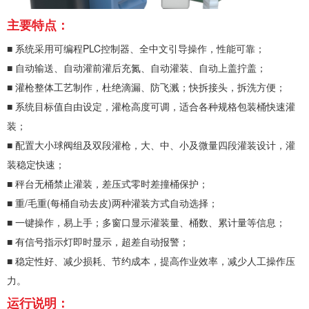
主要特点：
■ 系统采用可编程PLC控制器、全中文引导操作，性能可靠；
■ 自动输送、自动灌前灌后充氮、自动灌装、自动上盖拧盖；
■ 灌枪整体工艺制作，杜绝滴漏、防飞溅；快拆接头，拆洗方便；
■ 系统目标值自由设定，灌枪高度可调，适合各种规格包装桶快速灌
装；
■ 配置大小球阀组及双段灌枪，大、中、小及微量四段灌装设计，灌
装稳定快速；
■ 秤台无桶禁止灌装，差压式零时差撞桶保护；
■ 重/毛重(每桶自动去皮)两种灌装方式自动选择；
■ 一键操作，易上手；多窗口显示灌装量、桶数、累计量等信息；
■ 有信号指示灯即时显示，超差自动报警；
■ 稳定性好、减少损耗、节约成本，提高作业效率，减少人工操作压
力。
运行说明：