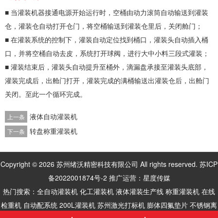
■ 当灌装机器接通电源开始运行时，空桶由动力滚筒自动输送到灌装
仓，灌装仓自动打开仓门，将空桶输送到灌装仓里后，关闭舱门；
■ 在灌装系统的控制下，灌装自动定位找到桶口，灌装头自动插入桶
口，并将空桶自动去皮，系统打开球阀，进行大中小料三段式灌装；
■ 灌装结束后，灌装头自动提升至桶外，滴漏盘承接至灌装头底部，
灌装完成后，出舱门打开，灌装完成的满桶输送出灌装仓后，出舱门
关闭。至此一个循环完成。
液体自动灌装机
上一条
转盘称重灌装机
下一条
Copyright © 2026 苏州绪沃精密科技有限公司 All rights reserved.
苏ICP
备2022001874号-2
推广运营：
星度传媒
热门搜索：全自动灌装机 化工灌装机 液体灌装生产线 称重灌装机 在线
检重机 自动配系统
200L灌装机
苏州激光打标机
膨体四氟垫片
不锈钢离