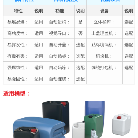
特性
说明
功能
说明
设备
说明
易燃易爆：
适用
自动进桶：
是
立体桶库：
选配
高粘度性：
适用
视觉寻口：
否
上盖理盖机：
选配
易挥发性：
适用
自动开盖：
选配
贴标喷码机：
选配
有毒有害：
适用
自动贴标：
选配
码垛机：
选配
强腐蚀性：
适用
自动码垛：
选配
缠绕打包机：
选配
易凝固性：
适用
自动缠绕：
选配
适用桶型：